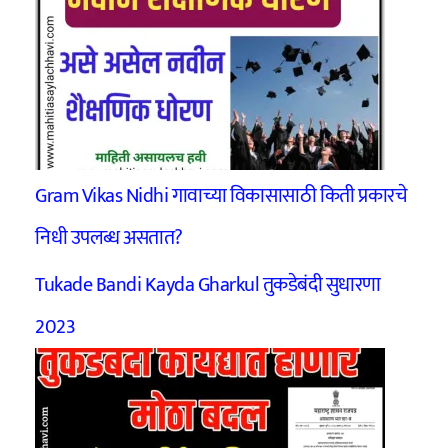
Gram Vikas Nidhi गावाच्या विकासासाठी किती प्रकारचे
निधी उपलब्ध असतात?
Tukade Bandi Kayda Gharkul तुकडेबंदी सुधारणा
2023