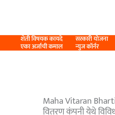
Skip
to
content
शेती विषयक कायदे
सरकारी योजना
एका अर्जाची कमाल
न्युज कॉर्नर
Maha Vitaran Bharti 20
वितरण कंपनी येथे विवि