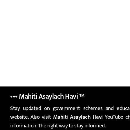
••• Mahiti Asaylach Havi
™
Stay updated on government schemes and educat
website. Also visit
Mahiti Asaylach Havi
YouTube cha
information. The right way to stay informed.