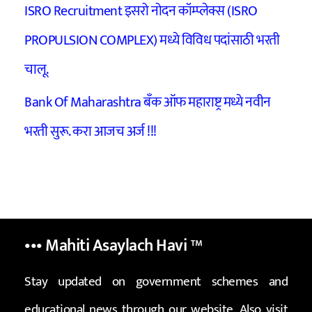
ISRO Recruitment इसरो नोदन कॉम्प्लेक्स (ISRO
PROPULSION COMPLEX) मध्ये विविध पदांसाठी भरती
चालू.
Bank Of Maharashtra बँक ऑफ महाराष्ट्र मध्ये नवीन
भरती सुरू. करा आजच अर्ज !!!
••• Mahiti Asaylach Havi
™
Stay updated on government schemes and
educational news through our website. Also visit