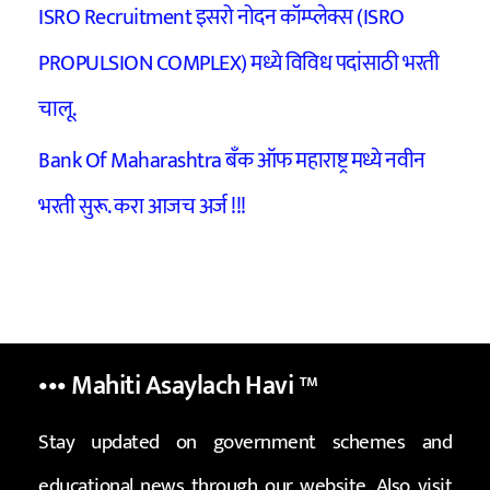
ISRO Recruitment इसरो नोदन कॉम्प्लेक्स (ISRO
PROPULSION COMPLEX) मध्ये विविध पदांसाठी भरती
चालू.
Bank Of Maharashtra बँक ऑफ महाराष्ट्र मध्ये नवीन
भरती सुरू. करा आजच अर्ज !!!
••• Mahiti Asaylach Havi
™
Stay updated on government schemes and
educational news through our website. Also visit