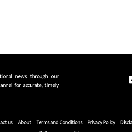
ional news through our
nnel for accurate, timely
act us
About
Terms and Conditions
Privacy Policy
Discl