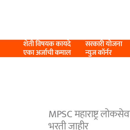
Skip
to
content
शेती विषयक कायदे
सरकारी योजना
एका अर्जाची कमाल
न्युज कॉर्नर
MPSC महाराष्ट्र लोकसेव
भरती जाहीर