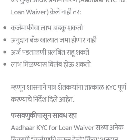
जर तुम्ही आधार प्रमाणीकरण (Aadhaar KYC for
Loan Waiver) केले नाही तर:
कर्जमाफीचा लाभ अडकू शकतो
अनुदान बँक खात्यात जमा होणार नाही
अर्ज पडताळणी प्रलंबित राहू शकते
लाभ मिळण्यास विलंब होऊ शकतो
म्हणून शासनाने पात्र शेतकऱ्यांना तात्काळ KYC पूर्ण
करण्याचे निर्देश दिले आहेत.
फसवणुकीपासून सावध रहा
Aadhaar KYC for Loan Waiver सध्या अनेक
ठिकाणी “कर्जमाफी करून देतो” किंवा “अनुदान