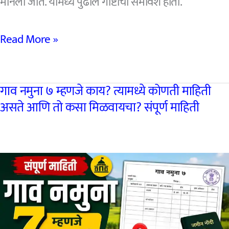
मानली जाते. यामध्ये पुढील गोष्टींचा समावेश होतो.
पत्नीच्या
Read More »
मालमत्तेवर
नवऱ्याचा
गाव नमुना ७ म्हणजे काय? त्यामध्ये कोणती माहिती
हक्क
असते आणि तो कसा मिळवायचा? संपूर्ण माहिती
असतो
का?
वाचा
कायदा
काय
सांगतो