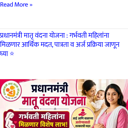
गाव
Read More »
नमुना
७
प्रधानमंत्री मातृ वंदना योजना : गर्भवती महिलांना
म्हणजे
मिळणार आर्थिक मदत, पात्रता व अर्ज प्रक्रिया जाणून
काय?
घ्या ⭐
त्यामध्ये
कोणती
माहिती
असते
आणि
तो
कसा