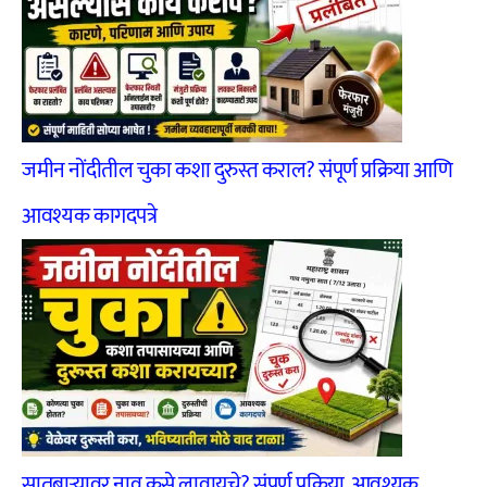
जमीन नोंदीतील चुका कशा दुरुस्त कराल? संपूर्ण प्रक्रिया आणि
आवश्यक कागदपत्रे
सातबाऱ्यावर नाव कसे लावायचे? संपूर्ण प्रक्रिया, आवश्यक