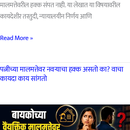
मालमत्तेवरील हक्क संपत नाही. या लेखात या विषयावरील
कायदेशीर तरतुदी, न्यायालयीन निर्णय आणि
Sister
Read More »
Property
Rights
पत्नीच्या मालमत्तेवर नवऱ्याचा हक्क असतो का? वाचा
After
कायदा काय सांगतो
Marriage
लग्न
झाल्यावर
बहिणीचा
मालमत्तेवरील