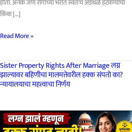
होतो. अनेक जण रागाच्या भरात स्वतःच अडथळे हटवण्याचा
किंवा […]
रस्ता
Read More »
वाद
कसा
Sister Property Rights After Marriage लग्न
सोडवावा?
झाल्यावर बहिणीचा मालमत्तेवरील हक्क संपतो का?
संपूर्ण
न्यायालयाचा महत्त्वाचा निर्णय
कायदेशीर
मार्गदर्शक
|
रस्ता