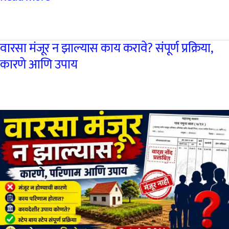
मातृ
वंदना
वारसा मंजूर न झाल्यास काय करावे? संपूर्ण प्रक्रिया,
योजना
कारणे आणि उपाय
:
गर्भवती
महिलांना
मिळणार
आर्थिक
मदत,
पात्रता
व