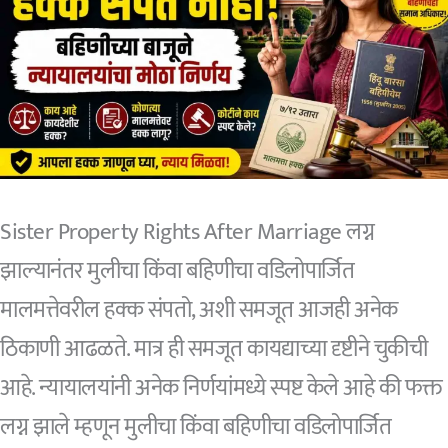
बंद,
अतिक्रमण
आणि
हक्कांची
माहिती
Sister Property Rights After Marriage लग्न
झाल्यानंतर मुलीचा किंवा बहिणीचा वडिलोपार्जित
मालमत्तेवरील हक्क संपतो, अशी समजूत आजही अनेक
ठिकाणी आढळते. मात्र ही समजूत कायद्याच्या दृष्टीने चुकीची
आहे. न्यायालयांनी अनेक निर्णयांमध्ये स्पष्ट केले आहे की फक्त
लग्न झाले म्हणून मुलीचा किंवा बहिणीचा वडिलोपार्जित