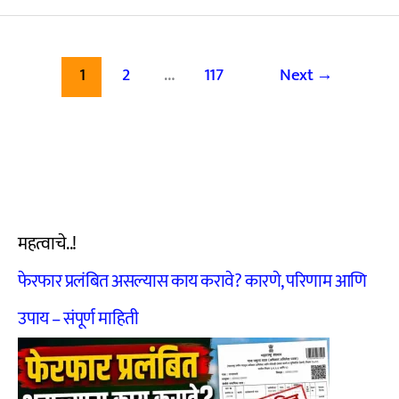
न
झाल्यास
1
2
…
117
Next
→
काय
करावे?
संपूर्ण
प्रक्रिया,
कारणे
महत्वाचे..!
आणि
फेरफार प्रलंबित असल्यास काय करावे? कारणे, परिणाम आणि
उपाय
उपाय – संपूर्ण माहिती