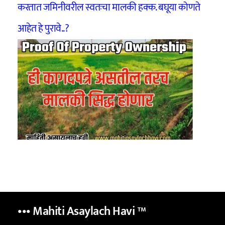
करतात जमिनीवरील स्वतःचा मालकी हक्क. बघूया कोणते
आहेत हे पुरावे..?
••• Mahiti Asaylach Havi
™