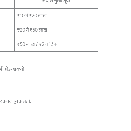
अंदाजे गुंतवणूक
₹10 ते ₹20 लाख
₹20 ते ₹50 लाख
₹50 लाख ते ₹2 कोटी+
मी होऊ शकतो.
ंवर अवलंबून असतो: