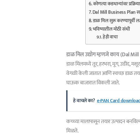
कोणत्या कडधान्यांवर प्रक्रिय
Dal Mill Business Plan स
डाळ मिल सुरू करण्यापूर्वी लक्
भविष्यातील मोठी संधी
हे ही वाचा
डाळ मिल उद्योग म्हणजे काय (Dal Mil
डाळ मिलमध्ये तूर, हरभरा, मूग, उडीद, मसू
वेगळी केली जातात आणि स्वच्छ डाळ तया
घाऊक बाजारात विकली जाते.
हे वाचले का?
e-PAN Card download म
कच्च्या मालापासून तयार उत्पादन बनविल्य
मिळते.