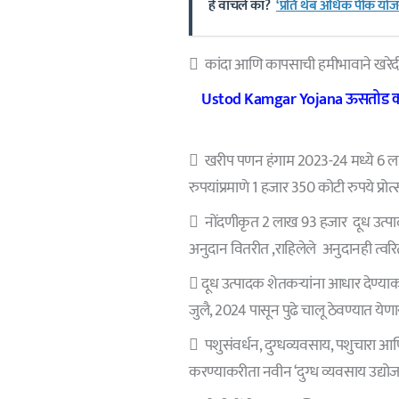
हे वाचले का?
‘प्रति थेंब अधिक पीक योजन
 कांदा आणि कापसाची हमीभावाने खरेदी 
Ustod Kamgar Yojana ऊसतोड कामगा
 खरीप पणन हंगाम 2023-24 मध्ये 6 लाख 
रुपयांप्रमाणे 1 हजार 350 कोटी रुपये प्रोत
 नोंदणीकृत 2 लाख 93 हजार दूध उत्पादक
अनुदान वितरीत ,राहिलेले अनुदानही त्वर
 दूध उत्पादक शेतकऱ्यांना आधार देण्याकर
जुलै, 2024 पासून पुढे चालू ठेवण्यात येणा
 पशुसंवर्धन, दुग्धव्यवसाय, पशुचारा आणि 
करण्याकरीता नवीन ‘दुग्ध व्यवसाय उद्योज