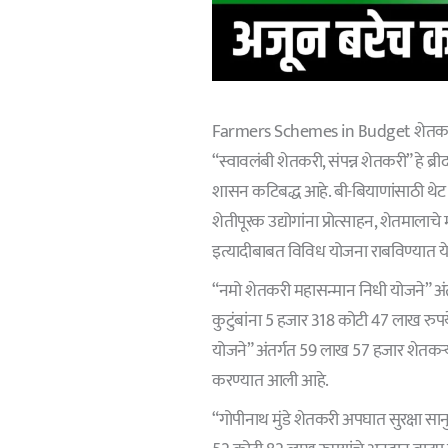
Farmers Schemes in Budget शेतकऱ्यां
“स्वावलंबी शेतकरी, संपन्न शेतकरी” हे ब
शासन कटिबद्ध आहे. बी-बियाणांसाठी थेट अ
शेतीपूरक उद्योगांना प्रोत्साहन, शेतमाला
इत्यादीबाबत विविध योजना राबविण्यात य
“नमो शेतकरी महासन्मान निधी योजने” 
कुटुंबांना 5 हजार 318 कोटी 47 लाख रुप
योजने” अंतर्गत 59 लाख 57 हजार शेतकऱ्
करण्यात आली आहे.
“गोपीनाथ मुंडे शेतकरी अपघात सुरक्षा सान