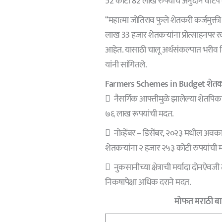
52 कोटी 82 लाख रुपयांचे अनुदान वाटप
“महात्मा जोतिराव फुले शेतकरी कर्जमुक्त
लाख 33 हजार शेतकऱ्यांना प्रोत्साहनपर 
आहेत. यासाठी चालू अर्थसंकल्पात भरीव न
यांनी सांगितले.
Farmers Schemes in Budget शेतकऱ
 नैसर्गिक आपत्तीमुळे झालेल्या शेतपिक
७६ लाख रूपयांची मदत.
 नोव्हेंबर – डिसेंबर, २०२३ मधील अव
शेतकऱ्यांना २ हजार २५३ कोटी रुपयांची 
 नुकसानीच्या क्षेत्राची मर्यादा दोनऐवजी
निकषापेक्षा अधिक दराने मदत.
मोफत मराठी बात