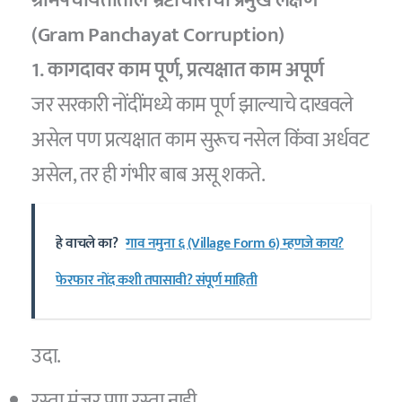
ग्रामपंचायतीतील भ्रष्टाचाराची प्रमुख लक्षणे
(Gram Panchayat Corruption)
1. कागदावर काम पूर्ण, प्रत्यक्षात काम अपूर्ण
जर सरकारी नोंदींमध्ये काम पूर्ण झाल्याचे दाखवले
असेल पण प्रत्यक्षात काम सुरूच नसेल किंवा अर्धवट
असेल, तर ही गंभीर बाब असू शकते.
हे वाचले का?
गाव नमुना ६ (Village Form 6) म्हणजे काय?
फेरफार नोंद कशी तपासावी? संपूर्ण माहिती
उदा.
रस्ता मंजूर पण रस्ता नाही.