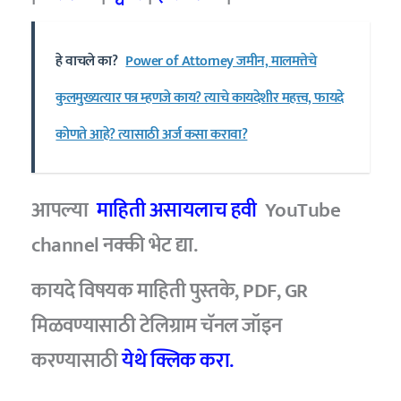
हे वाचले का?
Power of Attorney जमीन, मालमत्तेचे
कुलमुख्यत्यार पत्र म्हणजे काय? त्याचे कायदेशीर महत्त्व, फायदे
कोणते आहे? त्यासाठी अर्ज कसा करावा?
आपल्या
माहिती असायलाच हवी
YouTube
channel नक्की भेट द्या.
कायदे विषयक माहिती पुस्तके, PDF, GR
मिळवण्यासाठी टेलिग्राम चॅनल जॉइन
करण्यासाठी
येथे क्लिक करा.