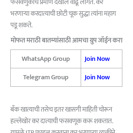
फसवणुकीचे प्रमाण देखील वाढू लागते. कर
भरणाऱ्या करदात्याची छोटी चूक सुद्धा त्यांना महाग
पडू शकते.
मोफत मराठी बातम्यांसाठी आमचा ग्रुप जॉईन करा
WhatsApp Group
Join Now
Telegram Group
Join Now
बँक खात्याची तसेच इतर खासगी माहिती चोरून
हल्लेखोर कर दात्याची फसवणूक करू शकतात.
यामुळे ITR फाइल करताना कर भरणाऱ्या व्यक्तीने