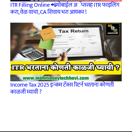
ITR Filling Online 📲मोबाईल अॅप्ससह ITR फाइलिंग
करा, वेळ वाचा, CA शिवाय भरा आयकर !
Income Tax 2025 इन्कम टॅक्स रिटर्न भरताना कोणती
काळजी घ्यावी ?