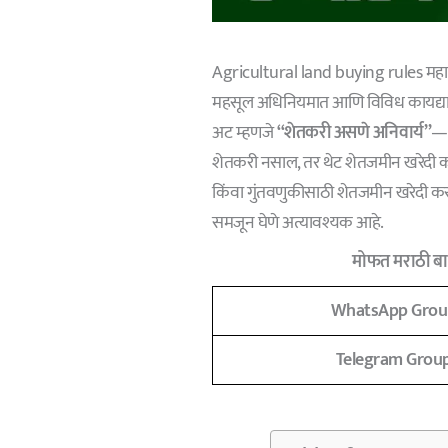
Agricultural land buying rules महाराष्ट्
महसूल अधिनियमात आणि विविध कायद्यात बऱ
अट म्हणजे
“शेतकरी असणे अनिवार्य”
— 
शेतकरी नसाल, तर थेट शेतजमीन खरेदी कर
किंवा गुंतवणुकीसाठी शेतजमीन खरेदी कर
समजून घेणे अत्यावश्यक आहे.
मोफत मराठी बात
WhatsApp Grou
Telegram Grou