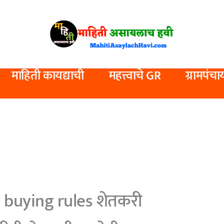
माहिती कायद्याची
महत्त्वाचे GR
ग्रामपंचा
d buying rules शेतकरी