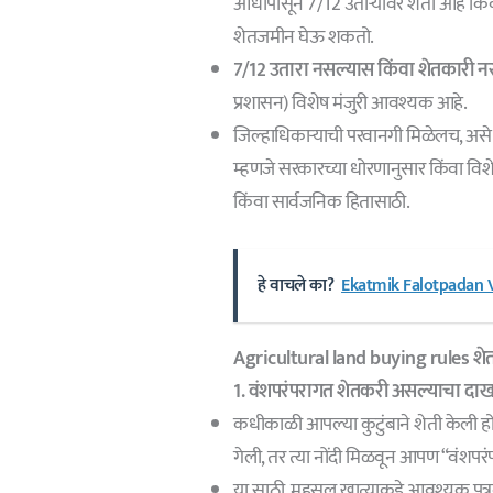
आधीपासून 7/12 उताऱ्यावर शेती आहे किं
शेतजमीन घेऊ शकतो.
7/12 उतारा नसल्यास किंवा शेतकारी 
प्रशासन) विशेष मंजुरी आवश्यक आहे.
जिल्हाधिकाऱ्याची परवानगी मिळेलच, असे
म्हणजे सरकारच्या धोरणानुसार किंवा विशे
किंवा सार्वजनिक हितासाठी.
हे वाचले का?
Ekatmik Falotpadan V
Agricultural land buying rules शेत
1. वंशपरंपरागत शेतकरी असल्याचा दा
कधीकाळी आपल्या कुटुंबाने शेती केली हो
गेली, तर त्या नोंदी मिळवून आपण “वंश
या साठी, महसूल खात्याकडे आवश्यक पत्र