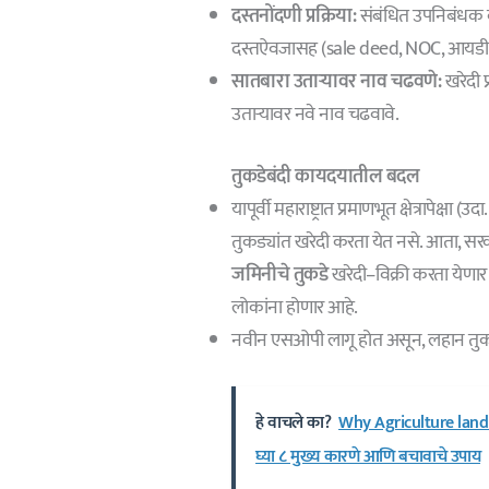
दस्तनोंदणी प्रक्रिया:
संबंधित उपनिबंधक क
दस्तऐवजासह (sale deed, NOC, आयडी प्रु
सातबारा उताऱ्यावर नाव चढवणे:
खरेदी प
उताऱ्यावर नवे नाव चढवावे.
तुकडेबंदी कायदयातील बदल
यापूर्वी महाराष्ट्रात प्रमाणभूत क्षेत्रापेक
तुकड्यांत खरेदी करता येत नसे. आता, स
जमिनीचे तुकडे
खरेदी–विक्री करता येण
लोकांना होणार आहे.
नवीन एसओपी लागू होत असून, लहान तुकड
हे वाचले का?
Why Agriculture land i
घ्या ८ मुख्य कारणे आणि बचावाचे उपाय