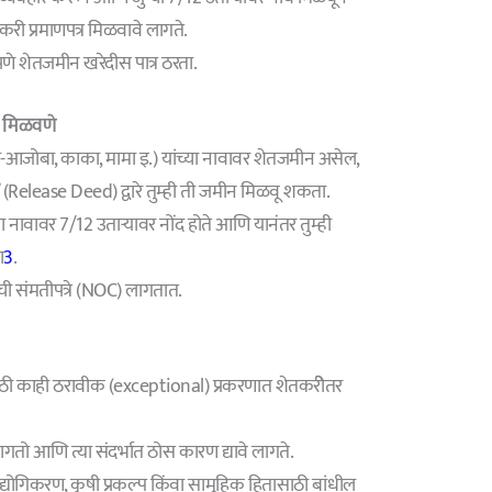
करी प्रमाणपत्र मिळवावे लागते.
रपणे शेतजमीन खरेदीस पात्र ठरता.
न मिळवणे
जोबा, काका, मामा इ.) यांच्या नावावर शेतजमीन असेल,
 (Release Deed) द्वारे तुम्ही ती जमीन मिळवू शकता.
्या नावावर 7/12 उताऱ्यावर नोंद होते आणि यानंतर तुम्ही
ा
3
.
ी संमतीपत्रे (NOC) लागतात.
 साठी काही ठरावीक (exceptional) प्रकरणात शेतकरीेतर
ागतो आणि त्या संदर्भात ठोस कारण द्यावे लागते.
योगिकरण, कृषी प्रकल्प किंवा सामूहिक हितासाठी बांधील