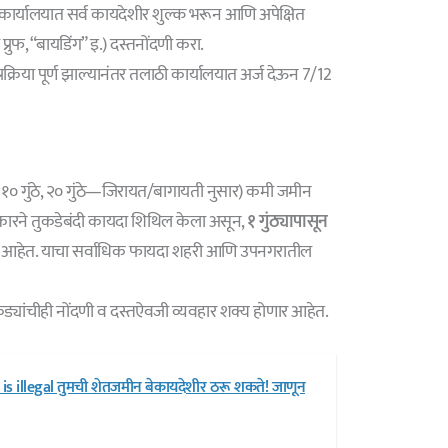
ार्यालयात सर्व कायदेशीर शुल्क भरून आणि अपेक्षित
फ, “बायडिंग” इ.) दस्तनोंदणी करा.
्रक्रिया पूर्ण झाल्यानंतर तलाठी कार्यालयात अर्ज देऊन 7/12
्षा (उदा. १० गुंठे, २० गुंठे—जिरायत/बागायती नुसार) कमी जमीन
रकारने तुकडेबंदी कायदा शिथिल केला असून,
१ गुंठ्यापासून
ार आहेत. याचा सर्वाधिक फायदा शहरी आणि उपनगरातील
्यांचीही नोंदणी व दस्तऐवजी व्यवहार शक्य होणार आहेत.
s illegal तुमची शेतजमीन बेकायदेशीर ठरू शकते! जाणून