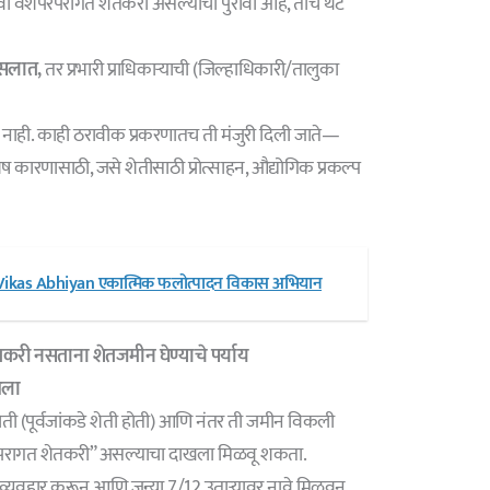
वा वंशपरंपरागत शेतकरी असल्याचा पुरावा आहे, तोच थेट
नसलात,
तर प्रभारी प्राधिकाऱ्याची (जिल्हाधिकारी/तालुका
 नाही. काही ठरावीक प्रकरणातच ती मंजुरी दिली जाते—
ष कारणासाठी, जसे शेतीसाठी प्रोत्साहन, औद्योगिक प्रकल्प
ikas Abhiyan एकात्मिक फलोत्पादन विकास अभियान
करी नसताना शेतजमीन घेण्याचे पर्याय
खला
ती (पूर्वजांकडे शेती होती) आणि नंतर ती जमीन विकली
परंपरागत शेतकरी” असल्याचा दाखला मिळवू शकता.
व्यवहार करून आणि जुन्या 7/12 उताऱ्यावर नावे मिळवून