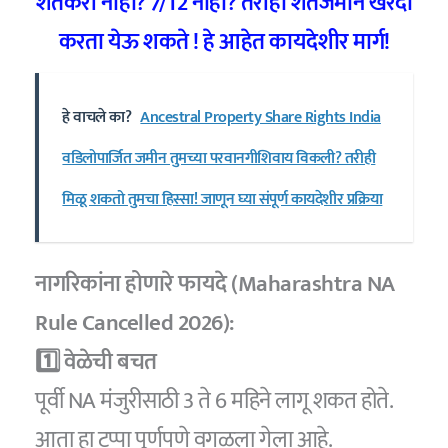
शेतकरी नाही? 7/12 नाही? तरीही शेतजमीन खरेदी
करता येऊ शकते ! हे आहेत कायदेशीर मार्ग!
हे वाचले का?
Ancestral Property Share Rights India
वडिलोपार्जित जमीन तुमच्या परवानगीशिवाय विकली? तरीही
मिळू शकतो तुमचा हिस्सा! जाणून घ्या संपूर्ण कायदेशीर प्रक्रिया
नागरिकांना होणारे फायदे (Maharashtra NA
Rule Cancelled 2026):
1️⃣ वेळेची बचत
पूर्वी NA मंजुरीसाठी 3 ते 6 महिने लागू शकत होते.
आता हा टप्पा पूर्णपणे वगळला गेला आहे.