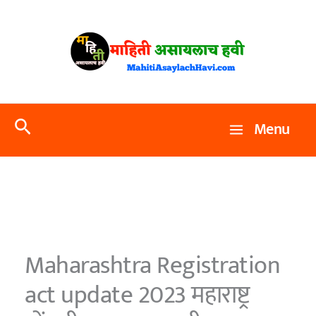
Skip
to
content
Search
Menu
Maharashtra Registration
act update 2023 महाराष्ट्र