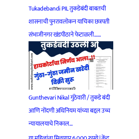
Tukadebandi PIL तुकडेबंदी बाबतची
शासनाची पुनरावलोकन याचिका छत्रपती
संभाजीनगर खंडपीठाने फेटाळली……
Gunthevari Nikal गुंठेवारी / तुकडे बंदी
आणि नोंदणी अधिनियम यांच्या बद्दल उच्च
न्यायालयाचे निकाल…
या महिलांना मिळणार 6,000 रुपये | केंद्र