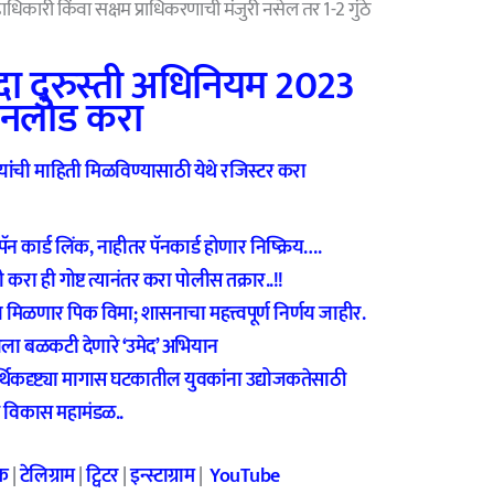
हाधिकारी किंवा सक्षम प्राधिकरणाची मंजुरी नसेल तर 1-2 गुंठे
ायदा दुरुस्ती अधिनियम 2023
नलोड करा
ंची माहिती मिळविण्यासाठी येथे रजिस्टर करा
र्ड लिंक, नाहीतर पॅनकार्ड होणार निष्क्रिय….
 ही गोष्ट त्यानंतर करा पोलीस तक्रार..!!
मिळणार पिक विमा; शासनाचा महत्त्वपूर्ण निर्णय जाहीर.
ेला बळकटी देणारे ‘उमेद’ अभियान
ृष्ट्या मागास घटकातील युवकांना उद्योजकतेसाठी
स विकास महामंडळ..
क
|
टेलिग्राम
|
ट्विटर
|
इन्स्टाग्राम
|
YouTube