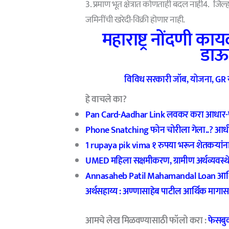
3. प्रमाण भूत क्षेत्रात कोणताही बदल नाही4. जिल्
जमिनींची खरेदी-विक्री होणार नाही.
महाराष्ट्र नोंदणी क
डाऊ
विविध सरकारी जॉब, योजना, GR या
हे वाचले का?
Pan Card-Aadhar Link लवकर करा आधार-पॅन का
Phone Snatching फोन चोरीला गेला..? आधी करा
1 rupaya pik vima १ रुपया भरून शेतकऱ्यांना 
UMED महिला सक्षमीकरण, ग्रामीण अर्थव्यवस्थ
Annasaheb Patil Mahamandal Loan आर्थिकद
अर्थसहाय्य : अण्णासाहेब पाटील आर्थिक मागा
आमचे लेख मिळवण्यासाठी फॉलो करा :
फेसबु