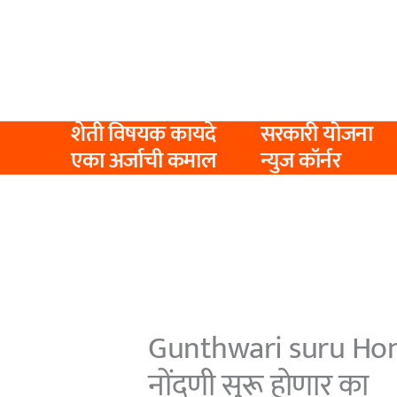
Skip
to
content
शेती विषयक कायदे
सरकारी योजना
एका अर्जाची कमाल
न्युज कॉर्नर
Gunthwari suru Honar 
नोंदणी सुरू होणार का