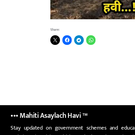
Share:
••• Mahiti Asaylach Havi
™
Stay updated on government schemes and educat