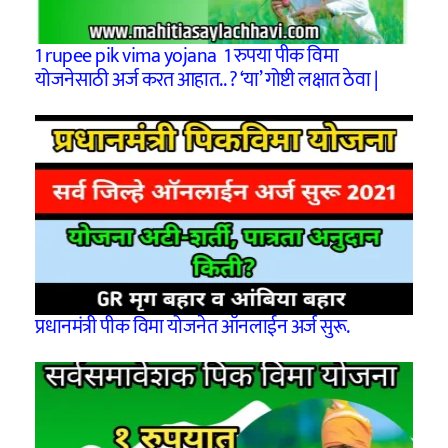
1 rupee pik vima yojana 1 रुपया पीक विमा
योजनेसाठी अर्ज करत आहात.. ? ‘या’ गोष्टी लक्षात ठेवा |
प्रधानमंत्री पीक विमा योजनेत ऑनलाईन अर्ज सुरू.