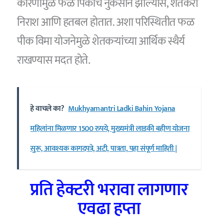
कारणांमुळे फळ पिकांचे नुकसान झाल्यास, शेतकरी
निराश आणि हतबल होतात. अशा परिस्थितीत फळ
पीक विमा योजनेमुळे शेतकऱ्यांच्या आर्थिक स्थैर्य
राखण्यास मदत होते.
हे वाचले का?
Mukhyamantri Ladki Bahin Yojana
महिलांना मिळणार 1500 रुपये, मुख्यमंत्री लाडकी बहीण योजना
सुरू, आवश्यक कागदपत्रे, अटी, पात्रता, पहा संपूर्ण माहिती |
प्रति हेक्टरी भरावा लागणार
एवढा हप्ता