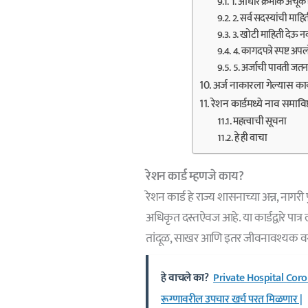
1. आधार क्रमांक अचूक द
2. सर्व सदस्यांची माह
3. खोटी माहिती देऊ न
4. कागदपत्रे स्पष्ट अ
5. अर्जाची पावती जत
अर्ज नाकारला गेल्यास का
रेशन कार्डमध्ये नाव समावि
महत्त्वाची सूचना
हे ही वाचा
रेशन कार्ड म्हणजे काय?
रेशन कार्ड हे राज्य शासनाच्या अन्न, नागर
अधिकृत दस्तऐवज आहे. या कार्डद्वारे पात्र 
तांदूळ, साखर आणि इतर जीवनावश्यक वस्
हे वाचले का?
Private Hospital Coron
रूग्णावरील उपचार खर्च परत मिळणार |