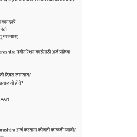
ी कागदपत्रे
फोटो
लागू असल्यास)
htra नवीन रेशन कार्डसाठी अर्ज प्रक्रिया
किती दिवस लागतात?
य पडताळणी होते?
 (AAY)
)
ashtra अर्ज करताना कोणती काळजी घ्यावी?