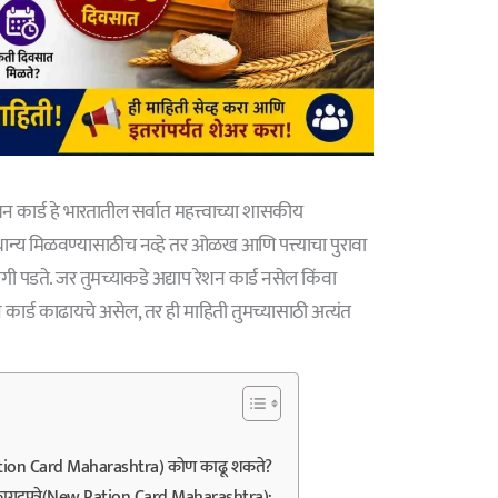
र्ड हे भारतातील सर्वात महत्त्वाच्या शासकीय
 धान्य मिळवण्यासाठीच नव्हे तर ओळख आणि पत्त्याचा पुरावा
ी पडते. जर तुमच्याकडे अद्याप रेशन कार्ड नसेल किंवा
शन कार्ड काढायचे असेल, तर ही माहिती तुमच्यासाठी अत्यंत
ation Card Maharashtra) कोण काढू शकते?
कागदपत्रे(New Ration Card Maharashtra):