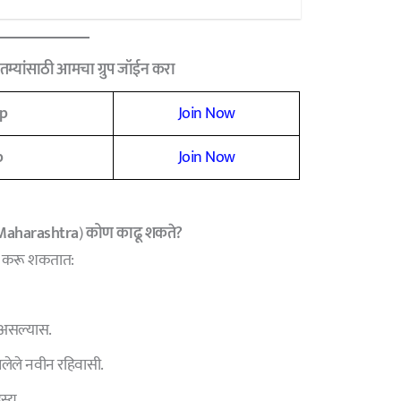
म्यांसाठी आमचा ग्रुप जॉईन करा
p
Join Now
p
Join Now
 Maharashtra
)
कोण काढू शकते?
्ज करू शकतात:
े असल्यास.
आलेले नवीन रहिवासी.
स्य.