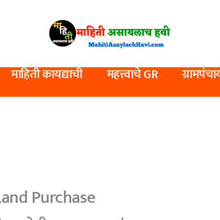
माहिती कायद्याची
महत्त्वाचे GR
ग्रामपंचा
Land Purchase