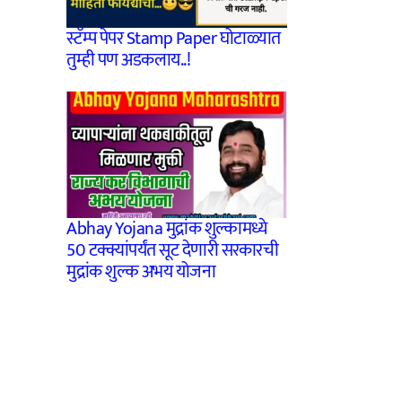
स्टॅम्प पेपर Stamp Paper घोटाळ्यात
तुम्ही पण अडकलाय..!
Abhay Yojana मुद्रांक शुल्कामध्ये
50 टक्क्यांपर्यंत सूट देणारी सरकारची
मुद्रांक शुल्क अभय योजना