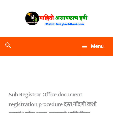
Skip
to
content
Search
Menu
Sub Registrar Office document
registration procedure दस्त नोंदणी कशी