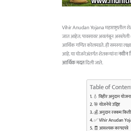
Vihir Anudan Yojana महाराष्ट्रातील श
जात आहेत. पावसावर अवलंबून असलेली शेत
आर्थिक गणित कोलमडते. ही समस्या लक्ष
आहे. या योजनेअंतर्गत शेतकऱ्यांना
नवीन व
आर्थिक मदत
दिली जाते.
Table of Conten
💧 विहीर अनुदान योजन
🎯 योजनेचे उद्दिष्ट
💰 अनुदान रक्कम किती
✅ Vihir Anudan Yojana
🧾 आवश्यक कागदपत्रे