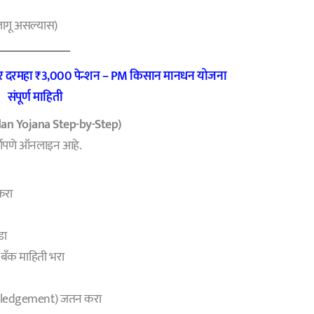
(लागू असल्यास)
ंनंतर दरमहा ₹3,000 पेन्शन – PM किसान मानधन योजना
संपूर्ण माहिती
udan Yojana
Step-by-Step)
पूर्णपणे ऑनलाइन आहे.
करा
डा
 बँक माहिती भरा
owledgement) जतन करा