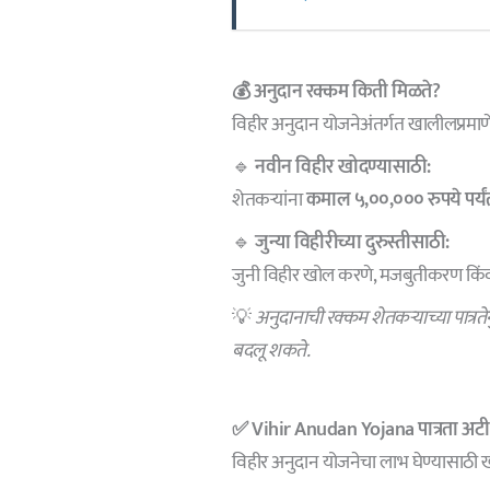
💰 अनुदान रक्कम किती मिळते?
विहीर अनुदान योजनेअंतर्गत खालीलप्रमाण
🔹
नवीन विहीर खोदण्यासाठी:
शेतकऱ्यांना
कमाल ५,००,००० रुपये पर्यं
🔹
जुन्या विहीरीच्या दुरुस्तीसाठी:
जुनी विहीर खोल करणे, मजबुतीकरण किंवा
💡
अनुदानाची रक्कम शेतकऱ्याच्या पात्रत
बदलू शकते.
✅ Vihir Anudan Yojana
पात्रता अट
विहीर अनुदान योजनेचा लाभ घेण्यासाठी