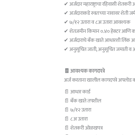
✔ अर्जदार महाराष्ट्राचा रहिवासी शेतकरी
✔ अर्जदाराकडे स्वतःच्या नावावर शेती 
✔ ७/१२ उतारा व ८अ उतारा आवश्यक
✔ शेतजमीन किमान ०.४० हेक्टर आणि कमा
✔ अर्जदाराचे बँक खाते आधारशी लिंक
✔ अनुसूचित जाती, अनुसूचित जमाती व अल्
🧾 आवश्यक कागदपत्रे
अर्ज करताना खालील कागदपत्रे अपलोड 
📄 आधार कार्ड
📄 बँक खाते तपशील
📄 ७/१२ उतारा
📄 ८अ उतारा
📄 शेतकरी ओळखपत्र