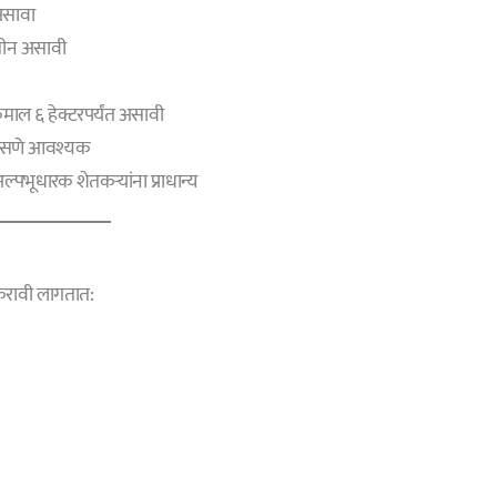
 असावा
जमीन असावी
ल ६ हेक्टरपर्यंत असावी
 असणे आवश्यक
पभूधारक शेतकऱ्यांना प्राधान्य
करावी लागतात: