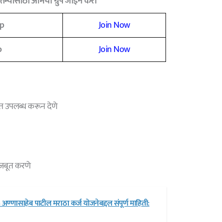
म्यांसाठी आमचा ग्रुप जॉईन करा
p
Join Now
p
Join Now
रोत उपलब्ध करून देणे
मजबूत करणे
्णासाहेब पाटील मराठा कर्ज योजनेबद्दल संपूर्ण माहिती: