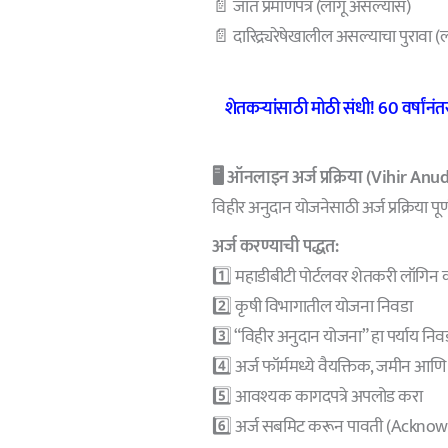
📄 जात प्रमाणपत्र (लागू असल्यास)
📄 दारिद्र्यरेषेखालील असल्याचा पुरावा 
शेतकऱ्यांसाठी मोठी संधी! 60 वर्षा
🖥️ ऑनलाइन अर्ज प्रक्रिया (Vihir An
विहीर अनुदान योजनेसाठी अर्ज प्रक्रिया 
अर्ज करण्याची पद्धत:
1️⃣ महाडीबीटी पोर्टलवर शेतकरी लॉगिन 
2️⃣ कृषी विभागातील योजना निवडा
3️⃣ “विहीर अनुदान योजना” हा पर्याय निव
4️⃣ अर्ज फॉर्ममध्ये वैयक्तिक, जमीन आणि
5️⃣ आवश्यक कागदपत्रे अपलोड करा
6️⃣ अर्ज सबमिट करून पावती (Ackn