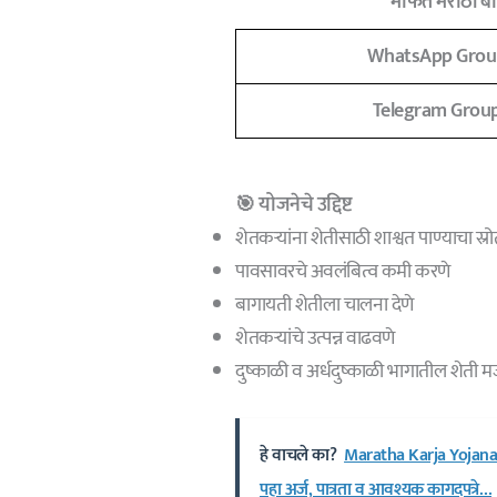
मोफत मराठी बात
WhatsApp Grou
Telegram Grou
🎯 योजनेचे उद्दिष्ट
शेतकऱ्यांना शेतीसाठी शाश्वत पाण्याचा स्
पावसावरचे अवलंबित्व कमी करणे
बागायती शेतीला चालना देणे
शेतकऱ्यांचे उत्पन्न वाढवणे
दुष्काळी व अर्धदुष्काळी भागातील शेती 
हे वाचले का?
Maratha Karja Yojana अण
पहा अर्ज, पात्रता व आवश्यक कागदपत्रे…