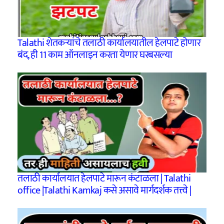
Talathi शेतकऱ्यांचे तलाठी कार्यालयातील हेलपाटे होणार
बंद, ही 11 काम ऑनलाइन करता येणार घरबसल्या
तलाठी कार्यालयात हेलपाटे मारून कंटाळला | Talathi
office |Talathi Kamkaj कसे असावे मार्गदर्शक तत्त्वे |