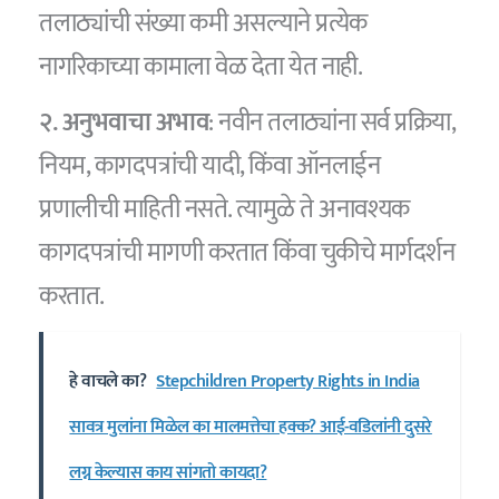
तलाठ्यांची संख्या कमी असल्याने प्रत्येक
नागरिकाच्या कामाला वेळ देता येत नाही.
२. अनुभवाचा अभाव
: नवीन तलाठ्यांना सर्व प्रक्रिया,
नियम, कागदपत्रांची यादी, किंवा ऑनलाईन
प्रणालीची माहिती नसते. त्यामुळे ते अनावश्यक
कागदपत्रांची मागणी करतात किंवा चुकीचे मार्गदर्शन
करतात.
हे वाचले का?
Stepchildren Property Rights in India
सावत्र मुलांना मिळेल का मालमत्तेचा हक्क? आई-वडिलांनी दुसरे
लग्न केल्यास काय सांगतो कायदा?