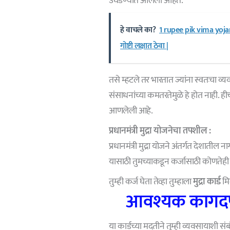
उघडण्यात आलेली आहेत.
हे वाचले का?
1 rupee pik vima yojan
गोष्टी लक्षात ठेवा |
तसे म्हटले तर भारतात ज्यांना स्वतःचा व्
संसाधनांच्या कमतरतेमुळे हे होत नाही. ही
आणलेली आहे.
प्रधानमंत्री मुद्रा योजनेचा तपशील :
प्रधानमंत्री मुद्रा योजने अंतर्गत देशातील
यासाठी तुमच्याकडून कर्जासाठी कोणतेही प
तुम्ही कर्ज घेता तेव्हा तुम्हाला
मुद्रा कार्ड
मि
आवश्यक कागदपत्
या कार्डच्या मदतीने तुम्ही व्यवसायाशी सं