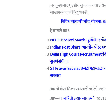
जर तुम्हाला लघुउद्योग सुरू करायचा असेल
लाखापर्यंत कर्ज मिळू शकते.
विविध सरकारी जॉब, योजना, GR 
हे वाचले का?
NPCIL Bharati March न्यूक्लिअर पॉवर 
Indian Post Bharti भारतीय पोस्ट मध
Delhi High Court Recruitment ‘दिल्ल
सुवर्णसंधी !!!
ST Pravas Savalat एसटी महामंडळाचा
सवलत
आमचे लेख मिळवण्यासाठी फॉलो करा 
आपल्या
माहिती असायलाच हवी
YouTub