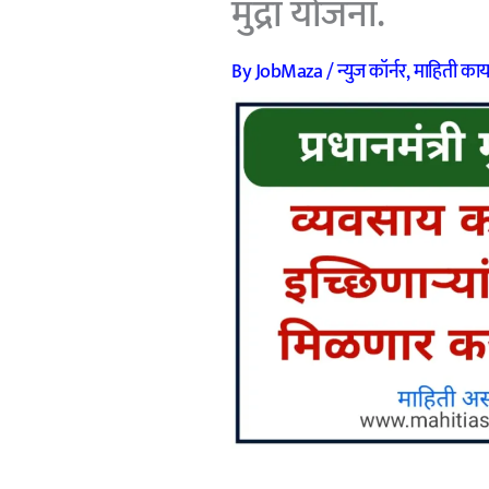
मुद्रा योजना.
By
JobMaza
/
न्युज कॉर्नर
,
माहिती कायद