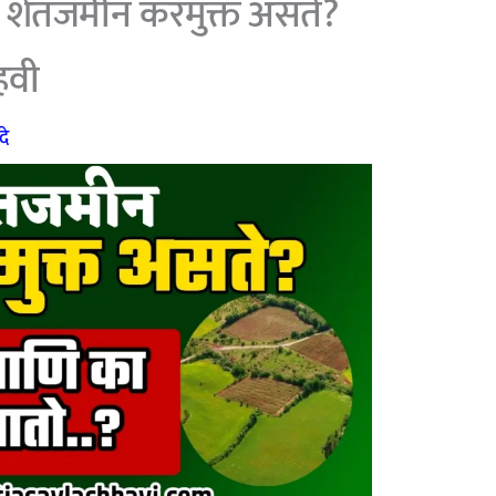
शेतजमीन करमुक्त असते?
हवी
दे