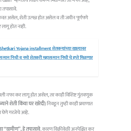
al Gain” म्हणजेच विक्री करून मिळणारा जो नफा आहे,
दा तपासावे.
करत असेल, शेती उत्पन्न होत असेल व ती जमीन पूर्णपणे
कर लागू होत नाही.
tkari Yojana installment शेतकऱ्यांच्या खात्यावर
न्मान निधी व नमो शेतकरी महासन्मान निधी चे हप्ते मिळणार
वली नफा कर लागू होत असेल, तर काही विशिष्ट गुंतवणूक
्याने शेती किंवा घर खरेदी
) निवडून तुम्ही काही प्रमाणात
 घेणे गरजेचे आहे.
“ग्रामीण”, हे तपासावे
. कारण विक्रीवेळी अनपेक्षित कर