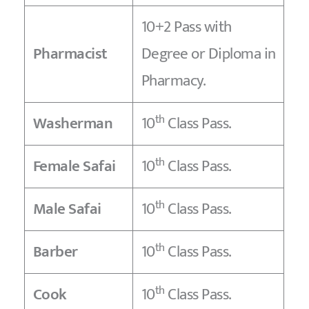
10+2 Pass with
Pharmacist
Degree or Diploma in
Pharmacy.
th
Washerman
10
Class Pass.
th
Female Safai
10
Class Pass.
th
Male Safai
10
Class Pass.
th
Barber
10
Class Pass.
th
Cook
10
Class Pass.