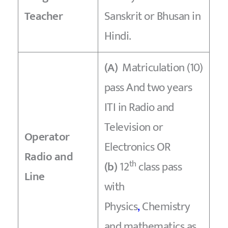
Teacher
Sanskrit or Bhusan in
Hindi.
(A)
Matriculation (10)
pass And two years
ITI in Radio and
Television or
Operator
Electronics OR
Radio and
th
(b)
12
class pass
Line
with
Physics
,
Chemistry
and mathematics as