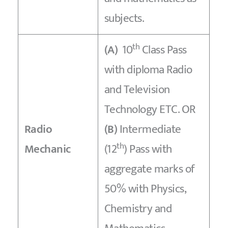
subjects.
th
(A)
10
Class Pass
with diploma Radio
and Television
Technology ETC. OR
Radio
(B)
Intermediate
th
Mechanic
(12
) Pass with
aggregate marks of
50% with Physics,
Chemistry and