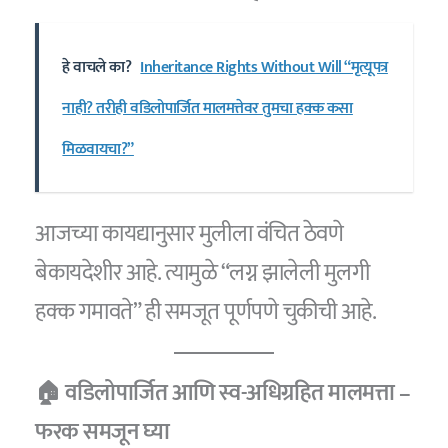
हे वाचले का?
Inheritance Rights Without Will “मृत्यूपत्र
नाही? तरीही वडिलोपार्जित मालमत्तेवर तुमचा हक्क कसा
मिळवायचा?”
आजच्या कायद्यानुसार मुलीला वंचित ठेवणे
बेकायदेशीर आहे. त्यामुळे “लग्न झालेली मुलगी
हक्क गमावते” ही समजूत पूर्णपणे चुकीची आहे.
🏠 वडिलोपार्जित आणि स्व-अधिग्रहित मालमत्ता –
फरक समजून घ्या