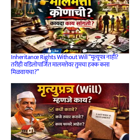
Inheritance Rights Without Will “मृत्यूपत्र नाही?
तरीही वडिलोपार्जित मालमत्तेवर तुमचा हक्क कसा
मिळवायचा?”