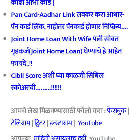
काढा आभा कार्ड |
Pan Card-Aadhar Link लवकर करा आधार-
पॅन कार्ड लिंक, नाहीतर पॅनकार्ड होणार निष्क्रिय….
Joint Home Loan With Wife पत्नी सोबत
गृहकर्ज(Joint Home Loan) घेण्याचे हे आहेत
फायदे..!!
Cibil Score अशी घ्या काळजी सिबिल
स्कोअरची………!!!!!!
आमचे
लेख मिळवण्यासाठी फॉलो करा :
फेसबुक
|
टेलिग्राम
|
ट्विटर
|
इन्स्टाग्राम
|
YouTube
आपल्या
माहिती असायलाच हवी
YouTube