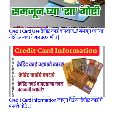
Credit Card Use क्रेडिट कार्ड वापरताय..? समजून घ्या ‘या’
गोष्टी; अन्यथा येणार अडचणीत |
Credit Card Information जाणून घेऊया क्रेडिट कार्ड चे
फायदे-तोटे ..!