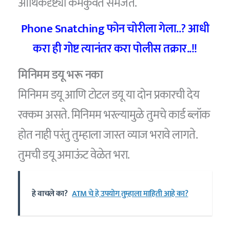
आर्थिकदृष्ट्या कमकुवत समजते.
Phone Snatching फोन चोरीला गेला..? आधी
करा ही गोष्ट त्यानंतर करा पोलीस तक्रार..!!
मिनिमम डयू भरू नका
मिनिमम डयू आणि टोटल डयू या दोन प्रकारची देय
रक्कम असते. मिनिमम भरल्यामुळे तुमचे कार्ड ब्लॉक
होत नाही परंतु तुम्हाला जास्त व्याज भरावे लागते.
तुमची डयू अमाऊंट वेळेत भरा.
हे वाचले का?
ATM चे हे उपयोग तुम्हाला माहिती आहे का?