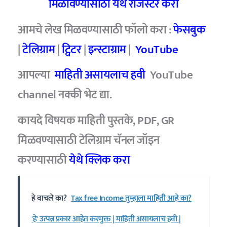
मिळविण्यासाठी येथे रजिस्टर करा
आमचे लेख मिळवण्यासाठी फॉलो करा :
फेसबुक
|
टेलिग्राम
|
ट्विटर
|
इन्स्टाग्राम
|
YouTube
आपल्या
माहिती असायलाच हवी
YouTube
channel नक्की भेट द्या.
कायदे विषयक माहिती पुस्तके, PDF, GR
मिळवण्यासाठी टेलिग्राम चॅनल जॉइन
करण्यासाठी
येथे क्लिक करा
हे वाचले का?
Tax free Income तुम्हाला माहिती आहे का?
'हे' उत्पन्न प्रकार आहेत करमुक्त | माहिती असायलाच हवी |