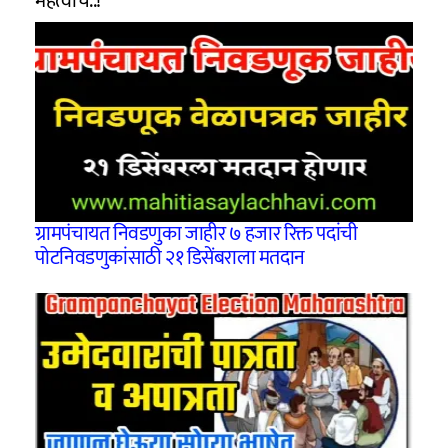
महत्वाचे..!
ग्रामपंचायत निवडणुका जाहीर ७ हजार रिक्त पदांची
पोटनिवडणुकांसाठी २१ डिसेंबराला मतदान