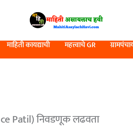
माहिती कायद्याची
महत्त्वाचे GR
ग्रामपंचा
ice Patil) निवडणूक लढवता