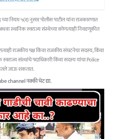
९७९ च्या नियम ५(१) नुसार पोलीस पाटील यांना राजकारणात
थवा स्थानिक स्वराज्य संस्थेच्या कोणत्याही निवडणूकीत
त्याही राजकीय पक्ष किंवा राजकीय संघटनेचा सदस्य, किंवा
क स्वराज्य संस्थांचे पदाधिकारी किंवा सदस्य यांचा Police
 घेतले जाऊ शकतात.
e channel नक्की भेट द्या.