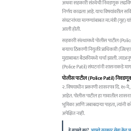
अथवा सहकारी संस्थेची निवडणूक लढविणे 
निर्णय काढला आहे. याच विषयांवरील स
संघटनांच्या मागण्यांबाबत मा.मंत्री (गृ
आली होती.
सहकारी संस्थामध्ये पोलीस पाटील (Pol
बऱ्याच ठिकाणी नियुक्ती प्राधिकारी (जिल्
मुद्याबाबत बैठकीमध्ये चर्चा झाली. त्याअ
(Police Patil) संघटनांनी शासनाकडे मा
पोलीस पाटील (Police Patil) निवडणूक
२. विषयाधीन प्रकरणी शासनपत्र दि. १० मे,
आहेत. पोलीस पाटील हा गावातील शासनाचा 
भूमिका आणि जबाबदाऱ्या पाहता, त्यांनी 
अपेक्षित नाही.
हे वाचले का?
आपले सरकार सेवा केंद्र