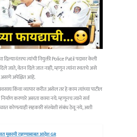
ामा दिल्यानंतरच त्यांची नियुक्ती Police Patil पदावर केली
 जाते, वेतन दिले जात नाही, म्हणून त्यांना स्वतःचे असे
न असणे अपेक्षित आहे.
वसाय किंवा व्यापार करीत असेल तर हे काम त्यांच्या पाटील
िर्माण करणारे असता कामा नये. म्हणूनच त्याने सर्व
ात कोणत्याही सहकारी संस्थेशी संबंध ठेवू नये, अशी
गावत मुकामी राहण्याबाबत आदेश GR