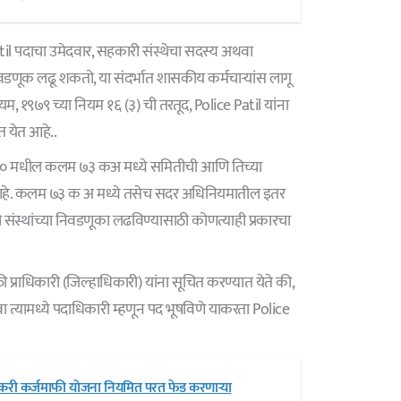
il पदाचा उमेदवार, सहकारी संस्थेचा सदस्य अथवा
वडणूक लढू शकतो, या संदर्भात शासकीय कर्मचाऱ्यांस लागू
ियम, १९७९ च्या नियम १६ (३) ची तरतूद, Police Patil यांना
त येत आहे..
 १९६० मधील कलम ७३ कअ मध्ये समितीची आणि तिच्या
ली आहे. कलम ७३ क अ मध्ये तसेच सदर अधिनियमातील इतर
ंस्थांच्या निवडणूका लढविण्यासाठी कोणत्याही प्रकारचा
्ती प्राधिकारी (जिल्हाधिकारी) यांना सूचित करण्यात येते की,
 त्यामध्ये पदाधिकारी म्हणून पद भूषविणे याकरता Police
ेतकरी कर्जमाफी योजना नियमित परत फेड करणाऱ्या