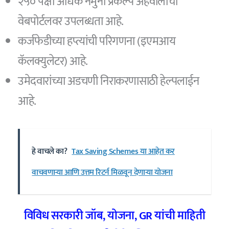
२५० पेक्षा अधिक नमुना प्रकल्प अहवालांची
वेबपोर्टलवर उपलब्धता आहे.
कर्जफेडीच्या हप्त्यांची परिगणना (इएमआय
कॅलक्युलेटर) आहे.
उमेदवारांच्या अडचणी निराकरणासाठी हेल्पलाईन
आहे.
हे वाचले का?
Tax Saving Schemes या आहेत कर
वाचवणार्‍या आणि उत्तम रिटर्न मिळवून देणाऱ्या योजना
विविध सरकारी जॉब, योजना, GR यांची माहिती