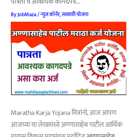
पात्रता व आवश्यक कागदपत्रे…
By
JobMaza
/
न्युज कॉर्नर
,
सरकारी योजना
Maratha Karja Yojana मित्रांनो, आज आपण
आजच्या या लेखामध्ये अण्णासाहेब पाटील आर्थिक
मागास विकास महामंडळ मर्यादित
अण्णासाहेब