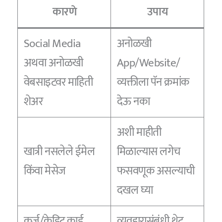
कारणे
उपाय
Social Media
अनोळखी
अथवा अनोळखी
App/Website/
वेबसाइटवर माहिती
व्यक्तीला पॅन क्रमांक
शेअर
देऊ नका
अशी माहीती
खात्री नसलेले ईमेल
मिळाल्यास लगेच
किंवा मेसेज
फसवणूक असल्याची
दखल घ्या
कर्ज/क्रेडिट कार्ड
व्यवहारासंबंधी थेट