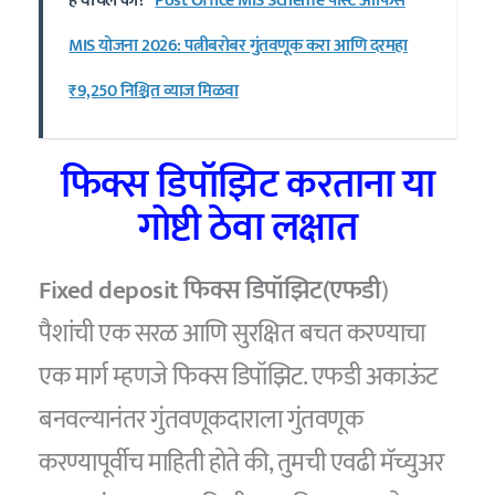
हे वाचले का?
Post Office MIS Scheme पोस्ट ऑफिस
MIS योजना 2026: पत्नीबरोबर गुंतवणूक करा आणि दरमहा
₹9,250 निश्चित व्याज मिळवा
फिक्स डिपॉझिट करताना या
गोष्टी ठेवा लक्षात
Fixed deposit फिक्स डिपॉझिट(एफडी
)
पैशांची एक सरळ आणि सुरक्षित बचत करण्याचा
एक मार्ग म्हणजे फिक्स डिपॉझिट. एफडी अकाऊंट
बनवल्यानंतर गुंतवणूकदाराला गुंतवणूक
करण्यापूर्वीच माहिती होते की, तुमची एवढी मॅच्युअर