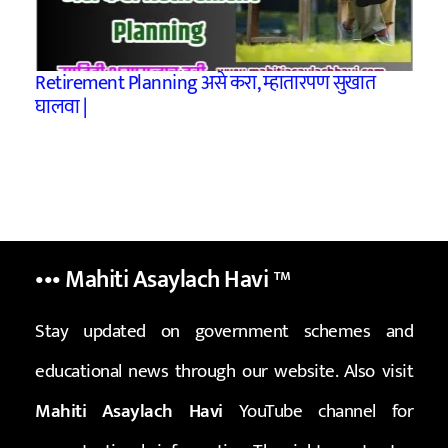
Retirement Planning असे करा, म्हातारपण सुखात
घालवा |
••• Mahiti Asaylach Havi
™
Stay updated on government schemes and
educational news through our website. Also visit
Mahiti Asaylach Havi
YouTube channel for