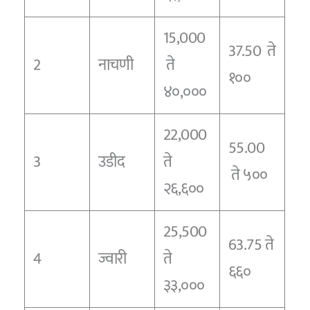
15,000
37.50 ते
2
नाचणी
ते
१००
४०,०००
22,000
55.00
3
उडीद
ते
ते ५००
२६,६००
25,500
63.75 ते
4
ज्वारी
ते
६६०
३३,०००