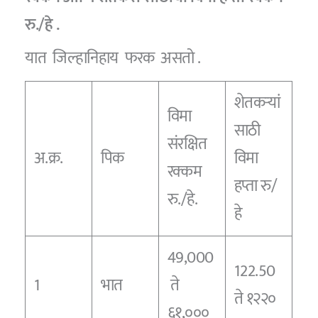
रु./हे .
यात जिल्हानिहाय फरक असतो .
शेतकऱ्यां
विमा
साठी
संरक्षित
अ.क्र.
पिक
विमा
रक्कम
हप्ता रु/
रु./हे.
हे
49,000
122.50
1
भात
ते
ते १२२०
६१,०००