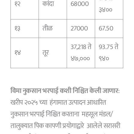
१२
कांदा
68000
३४००
१३
तीळ
27000
67.50
37,218 ते
93.75 ते
१४
तूर
४७,०००
९४०
विमा नुकसान भरपाई कशी निश्चित केली जाणार
:
खरीप २०२५ च्या हंगामात उत्पादन आधारित
नुकसान भरपाई निश्चित करताना महसूल मंडल/
तालुक्यात पिक कापणी प्रयोगाद्वारे आलेले सरासरी