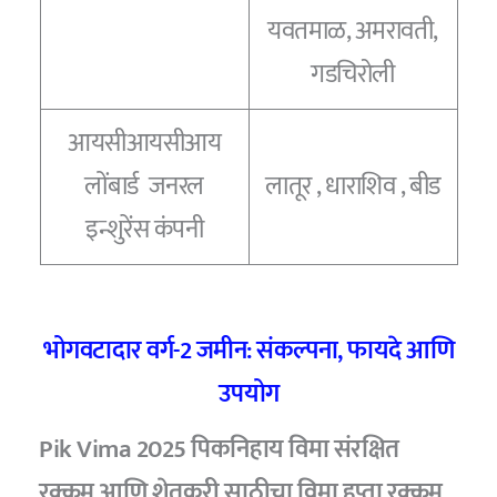
यवतमाळ, अमरावती,
गडचिरोली
आयसीआयसीआय
लोंबार्ड जनरल
लातूर , धाराशिव , बीड
इन्शुरेंस कंपनी
भोगवटादार वर्ग-2 जमीन: संकल्पना, फायदे आणि
उपयोग
Pik Vima 2025 पिकनिहाय विमा संरक्षित
रक्कम आणि शेतकरी साठीचा विमा हप्ता रक्कम