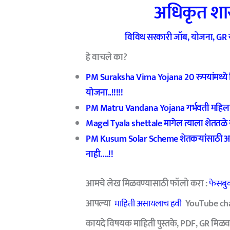
अधिकृत शास
विविध सरकारी जॉब, योजना, GR या
हे वाचले का?
PM Suraksha Vima Yojana 20 रुपयांमध्ये 
योजना..!!!!!
PM Matru Vandana Yojana गर्भवती महिलांसाठ
Magel Tyala shettale मागेल त्याला शेततळे योज
PM Kusum Solar Scheme शेतकर्‍यांसाठी आनं
नाही….!!
आमचे लेख मिळवण्यासाठी फॉलो करा :
फेसबु
आपल्या
माहिती असायलाच हवी
YouTube chann
कायदे विषयक माहिती पुस्तके, PDF, GR मिळव