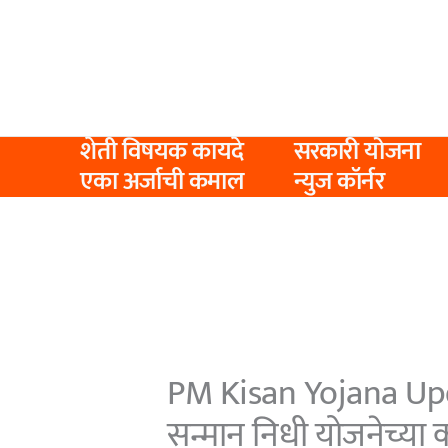
Skip
to
content
शेती विषयक कायदे
सरकारी योजना
एका अर्जाची कमाल
न्युज कॉर्नर
PM Kisan Yojana Upda
सन्मान निधी योजनेच्या 