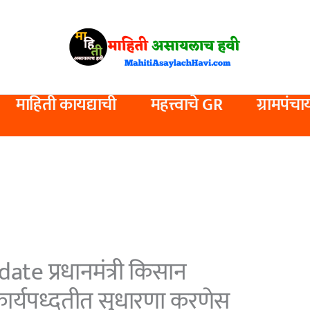
माहिती कायद्याची
महत्त्वाचे GR
ग्रामपंचा
te प्रधानमंत्री किसान
कार्यपध्दतीत सुधारणा करणेस