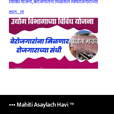
विविध योजना, बेरोजगारांना मिळतील स्वयंरोजगाराच्या
वाटा….!!!
••• Mahiti Asaylach Havi
™