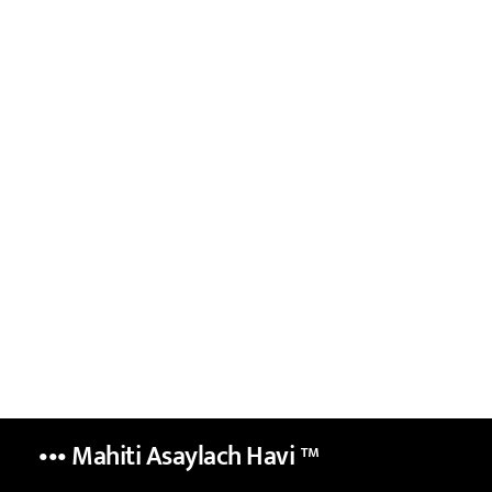
••• Mahiti Asaylach Havi
™