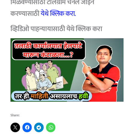
मिळवण्यासाठी टेलिग्राम चॅनल जॉइन
करण्यासाठी
येथे क्लिक करा.
व्हिडिओ पाहन्यायासाठी येथे क्लिक करा
Share: