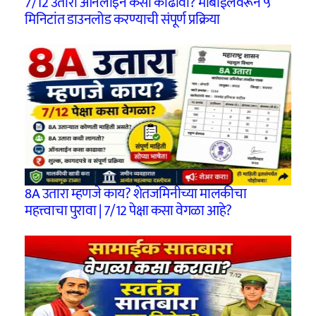
7/12 उतारा ऑनलाइन कसा काढावा? मोबाईलवरून ५
मिनिटांत डाउनलोड करण्याची संपूर्ण प्रक्रिया
8A उतारा म्हणजे काय? शेतजमिनीच्या मालकीचा
महत्त्वाचा पुरावा | 7/12 पेक्षा कसा वेगळा आहे?