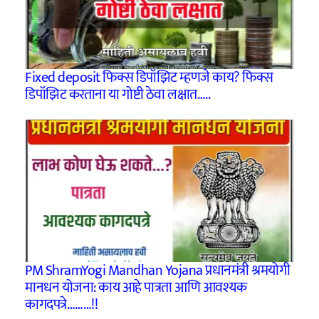
Fixed deposit फिक्स डिपॉझिट म्हणजे काय? फिक्स
डिपॉझिट करताना या गोष्टी ठेवा लक्षात…..
PM ShramYogi Mandhan Yojana प्रधानमंत्री श्रमयोगी
मानधन योजना: काय आहे पात्रता आणि आवश्यक
कागदपत्रे………!!