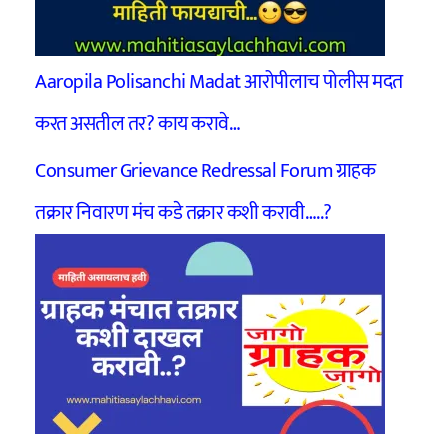
Aaropila Polisanchi Madat आरोपीलाच पोलीस मदत
करत असतील तर? काय करावे…
Consumer Grievance Redressal Forum ग्राहक
तक्रार निवारण मंच कडे तक्रार कशी करावी…..?