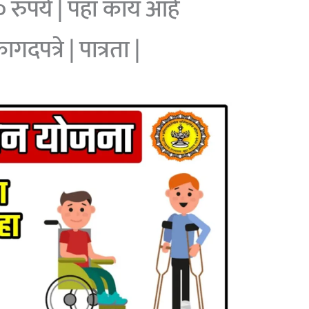
रुपये | पहा काय आहे
पत्रे | पात्रता |