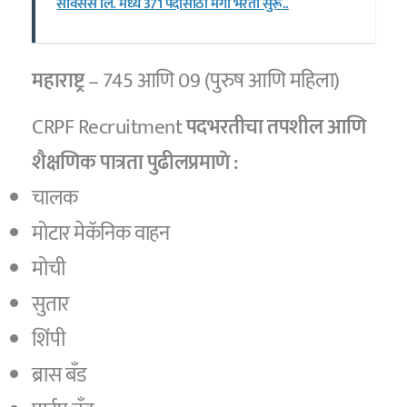
सर्विसेस लि. मध्ये 371 पदांसाठी मेगा भरती सुरू..
महाराष्ट्र
– 745 आणि 09 (पुरुष आणि महिला)
CRPF Recruitment
पदभरतीचा तपशील आणि
शैक्षणिक पात्रता पुढीलप्रमाणे :
चालक
मोटार मेकॅनिक वाहन
मोची
सुतार
शिंपी
ब्रास बँड