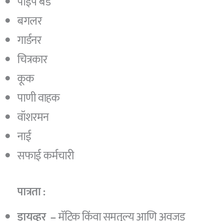
पाईप बँड
बगलर
गार्डनर
चित्रकार
कूक
पाणी वाहक
वॉशरमन
नाई
सफाई कर्मचारी
पात्रता :
ड्रायव्हर –
मॅट्रिक किंवा समतुल्य आणि अवजड