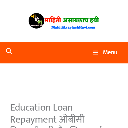
Skip
to
content
Search
Menu
Education Loan
Repayment ओबीसी