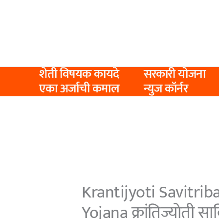
Skip
to
content
शेती विषयक कायदे
सरकारी योजना
एका अर्जाची कमाल
न्युज कॉर्नर
Krantijyoti Savitri
Yojana क्रांतिज्योती सा