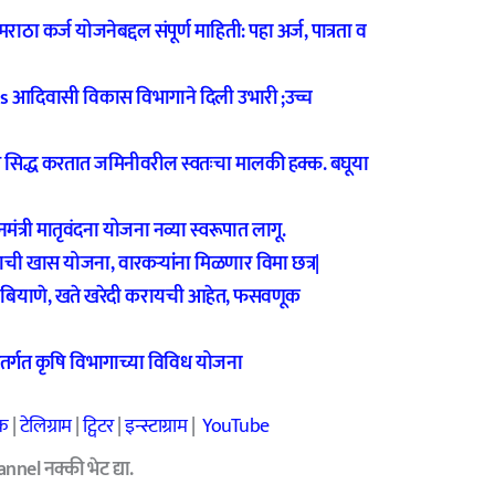
 कर्ज योजनेबद्दल संपूर्ण माहिती: पहा अर्ज, पात्रता व
आदिवासी विकास विभागाने दिली उभारी ;उच्च
 सिद्ध करतात जमिनीवरील स्वतःचा मालकी हक्क. बघूया
री मातृवंदना योजना नव्या स्वरूपात लागू.
ी खास योजना, वारकऱ्यांना मिळणार विमा छत्र‌|
 बियाणे, खते खरेदी करायची आहेत, फसवणूक
र्गत कृषि विभागाच्या विविध योजना
क
|
टेलिग्राम
|
ट्विटर
|
इन्स्टाग्राम
|
YouTube
el नक्की भेट द्या.