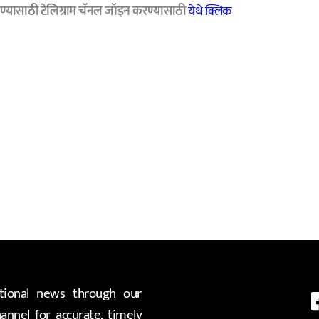
ण्यासाठी टेलिग्राम चॅनल जॉइन करण्यासाठी
येथे क्लिक
ional news through our
nnel for accurate, timely