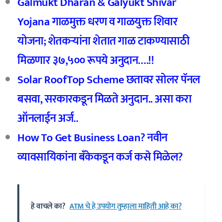
Galmukt Dharan & Galyukt Shivar
Yojana गाळमुक्त धरण व गाळयुक्त शिवार
योजना; शेतकऱ्यांना शेतात गाळ टाकण्यासाठी
मिळणार ३७,५०० रूपये अनुदान….!!
Solar RoofTop Scheme छतावर सोलर पॅनल
बसवा, सरकारकडून मिळते अनुदान.. असा करा
ऑनलाईन अर्ज..
How To Get Business Loan? नवीन
व्यावसायिकांना बँकेकडून कर्ज कसे मिळेल?
हे वाचले का?
ATM चे हे उपयोग तुम्हाला माहिती आहे का?