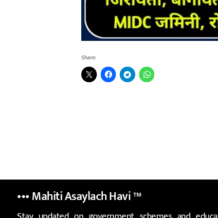
Share:
••• Mahiti Asaylach Havi
™
Stay updated on government schemes and educat