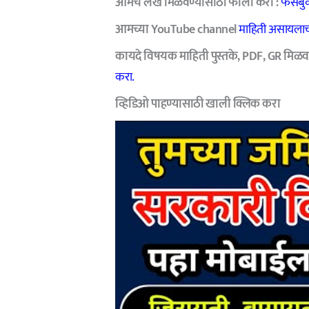
आमचे
लेख मिळवण्यासाठी फॉलो करा :
फेसबु
आमच्या YouTube channel
माहिती असायलाच
कायदे विषयक माहिती पुस्तके, PDF, GR मिळव
करा.
व्हिडिओ पाहण्यासाठी खाली क्लिक करा