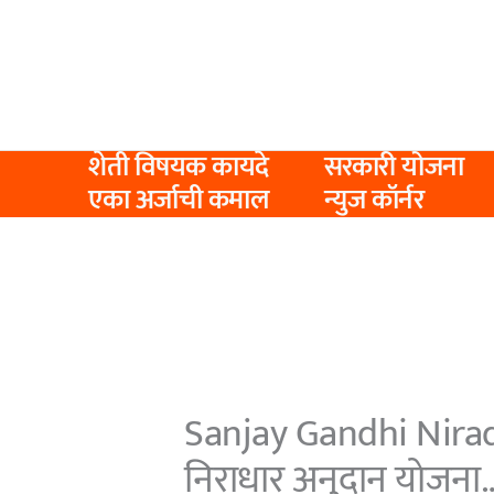
Skip
to
content
शेती विषयक कायदे
सरकारी योजना
एका अर्जाची कमाल
न्युज कॉर्नर
Sanjay Gandhi Nirad
निराधार अनुदान योजना