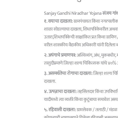
Sanjay Gandhi Niradhar Yojana
संजय गां
१. वयाचा दाखला:
ग्रामपंचायत किंवा नगरपालीकच्य
शाळा सोडल्याचा दाखला, शिधापत्रिकेवरील अथव
उतारा,शिधापत्रिकेची साक्षांकित प्रत किवा ग्रामिण
वरील शासकीय वैद्यकीय अधिकारी यांनी दिलेला 
२. अपंगाचे प्रमाणपत्र:
अस्थिव्यंग, अंध, मुकबधीर,
तरतुदीप्रमाणे जिल्हा शल्य चिकित्सक यांचे ४०% 
३. असमर्थतेचा रोगाचा दाखला:
जिल्हा शल्य चि
दाखला.
४. उत्पन्नाचा दाखला:
तहसिलदार किंवा उपविभागिय
यादीमध्ये त्या व्यक्ती किंवा कुटूंबाचा समावेश अ
५. रहिवासी दाखला:
ग्रामसेवक / तलाठी / मंड
कोणत्याही न्यायालयाने दिलेला रहिवासी असल्य