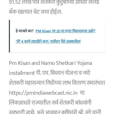
91.52 लाख पात्र शेतकरी कुटुंबांच्या आधार संलग्न
बॅंक खात्यात थेट जमा होईल.
हे वाचले का?
PM Kisan चा 20 वा हप्ता मिळवायचा आहे?
‘ही’ 4 कामे तातडीने करा, नाहीतर पैसे अडकतील!
Pm Kisan and Namo Shetkari Yojana
installment पी. एम. किसान योजना व नमो
शेतकरी महासन्मान निधीच्या लाभ वितरण समारंभात
https://pmindiawebcast.nic.in या
लिंकआधारे राज्यातील सर्व शेतकरी बांधवांनी
सहभागी व्हावे, असे आवाहन कृषिमंत्री श्री. मुंडे यांनी