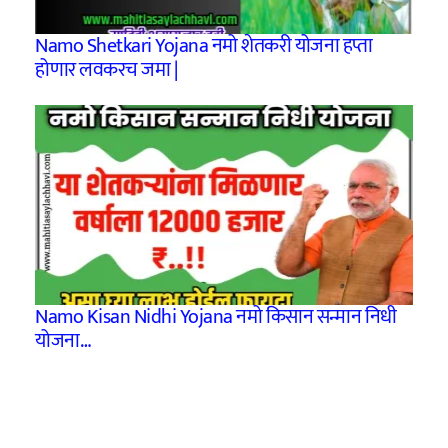
Namo Shetkari Yojana नमो शेतकरी योजना हप्ता
होणार लवकरच जमा |
Namo Kisan Nidhi Yojana नमो किसान सन्मान निधी
योजना…