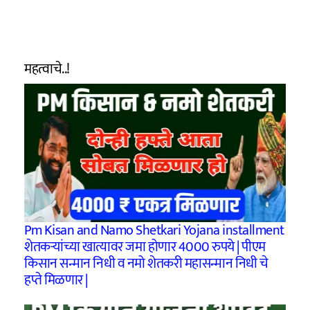
महत्वाचे..!
Pm Kisan and Namo Shetkari Yojana installment
शेतकऱ्यांच्या खात्यावर जमा होणार 4000 रुपये | पीएम
किसान सन्मान निधी व नमो शेतकरी महासन्मान निधी चे
हप्ते मिळणार |