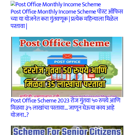
Post Office Monthly Income Scheme पोस्ट ऑफिस
च्या या योजनेत करा गुंतवणूक | प्रत्येक महिन्याला मिळेल
परतावा |
Post Office Scheme 2023 रोज गुंतवा ५० रुपये आणि
मिळवा ३५ लाखांचा परतावा… जाणून घेऊया काय आहे
योजना..?