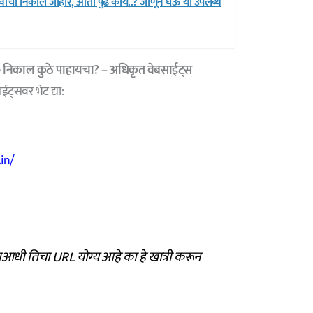
वीचा निकाल जाहीर, आता पुढे काय..? जाणून घेऊ या उपलब्ध
 निकाल कुठे पाहायचा? – अधिकृत वेबसाईट्स
्सवर भेट द्या:
in/
आधी तिचा URL योग्य आहे का हे खात्री करून