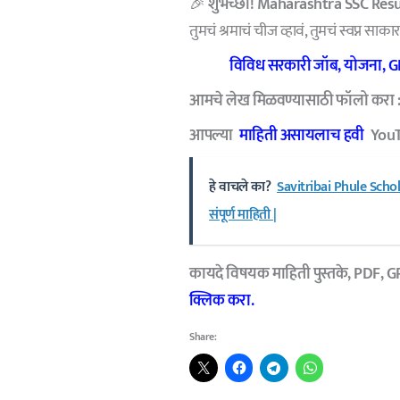
🎉
शुभेच्छा!
Maharashtra SSC Resu
तुमचं श्रमाचं चीज व्हावं, तुमचं स्वप्न साका
विविध सरकारी जॉब, योजना, GR 
आमचे लेख मिळवण्यासाठी फॉलो करा 
आपल्या
माहिती असायलाच हवी
YouTu
हे वाचले का?
Savitribai Phule Scholar
संपूर्ण माहिती |
कायदे विषयक माहिती पुस्तके, PDF, G
क्लिक करा.
Share: