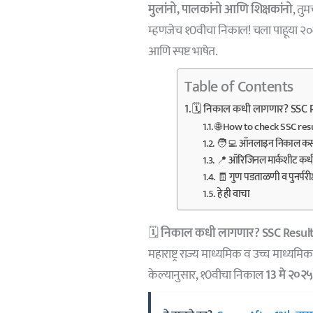
मुलांनो, पालकांनो आणि शिक्षकांनो
, तु
म्हणजेच १0वीचा निकाल! चला पाहूया २०
आणि स्पष्ट भाषेत.
Table of Contents
🗓️ निकाल कधी लागणार? SSC 
🌐 How to check SSC resu
🧑‍💻 ऑनलाइन निकाल कसा
📍 ऑरिजिनल मार्कशीट क
🧾 गुण पडताळणी व पुनर्परीक
हे ही वाचा
🗓️
निकाल कधी लागणार?
SSC Resul
महाराष्ट्र राज्य माध्यमिक व उच्च माध्
केल्यानुसार, १0वीचा निकाल
13 मे २०२५