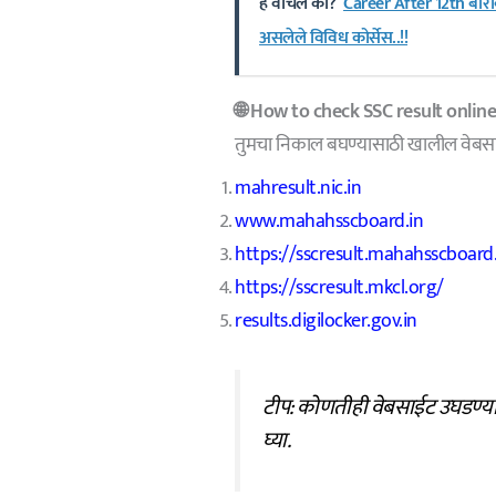
हे वाचले का?
Career After 12th बारा
असलेले विविध कोर्सेस..!!
🌐 How to check SSC result online
तुमचा निकाल बघण्यासाठी खालील वेबसाईट
mahresult.nic.in
www.mahahsscboard.in
https://sscresult.mahahsscboard.
https://sscresult.mkcl.org/
results.digilocker.gov.in
टीप: कोणतीही वेबसाईट उघडण्या
घ्या.